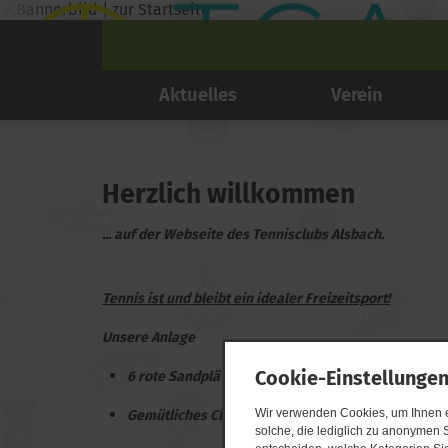
Aktuelles
Verein
Herzlich willkommen
... auf der Webseite des Tennisclubs Alsbach.
Tennis ist und bleibt ein idealer Freizeitsport!
Unsere Anlage
Cookie-Einstellunge
6 rote Sandplätze
Wir verwenden Cookies, um Ihnen ei
Gemütliches Clubhaus
solche, die lediglich zu anonymen S