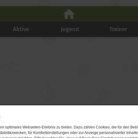
Aktive
Jugend
Trainer
n
n optimales Webseiten-Erlebnis zu bieten. Dazu zählen Cookies, die für den Betri
tatistikzwecken, für Komforteinstellungen oder zur Anzeige personalisierter Inhalt