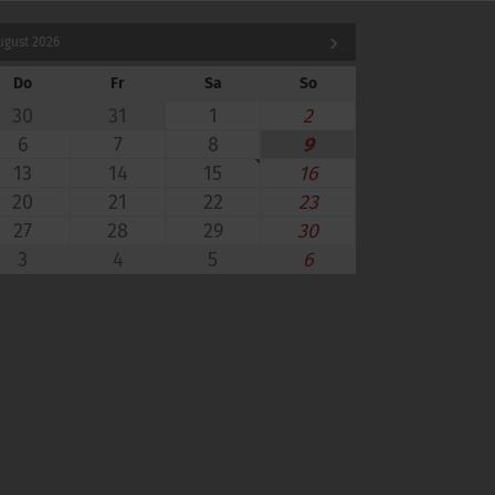
ugust 2026
Do
Fr
Sa
So
30
31
1
2
6
7
8
9
13
14
15
16
20
21
22
23
27
28
29
30
3
4
5
6