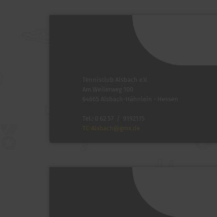
Tennisclub Alsbach e.V.
Am Weilerweg 100
64665 Alsbach-Hähnlein - Hessen
Tel.: 0 62 57 / 9192115
TC-Alsbach@gmx.de