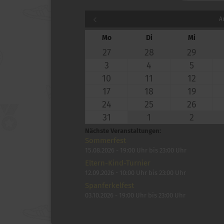
A
Mo
Di
Mi
27
28
29
3
4
5
10
11
12
17
18
19
24
25
26
31
1
2
Nächste Veranstaltungen:
Sommerfest
15.​08.​2026 -
19:00
Uhr bis
23:00
Uhr
Eltern-Kind-Turnier
12.​09.​2026 -
10:00
Uhr bis
23:00
Uhr
Spanferkelfest
03.​10.​2026 -
19:00
Uhr bis
23:00
Uhr