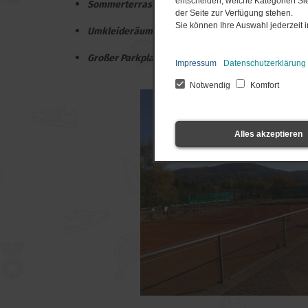
entscheiden, welche Kategorien Sie
Sommerterrasse mit Blick zum Melibokus und Ber
der Seite zur Verfügung stehen.
Sie können Ihre Auswahl jederzeit
Umkleideräume/Duschen
Großer Parkplatz
Impressum
Datenschutzerklärung
Notwendig
Komfort
Alles akzeptieren